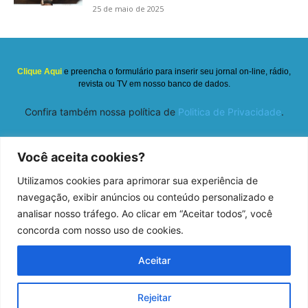
25 de maio de 2025
Clique Aqui
e preencha o formulário para inserir seu jornal on-line, rádio,
revista ou TV em nosso banco de dados.
Confira também nossa política de
Politica de Privacidade
.
Você aceita cookies?
Utilizamos cookies para aprimorar sua experiência de
navegação, exibir anúncios ou conteúdo personalizado e
analisar nosso tráfego. Ao clicar em “Aceitar todos”, você
concorda com nosso uso de cookies.
Temos mais de 30 mil veículos de comunicação inscritos com seus
respectivos links e informações de contato. Somos um verdadeiro Atlas dos
Aceitar
Veículos de Comunicação do país.
Rejeitar