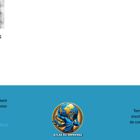
s
serir
nosso
Tem
inscr
de co
itica