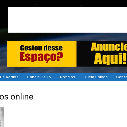
 De Rádios
Canais De TV
Notícias
Quem Somos
Cont
cos online