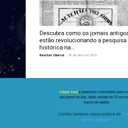
Descubra como os jornais antigo
estão revolucionando a pesquisa
histórica na...
Kanitar Oberst
-
18 de abril de 2025
Clique Aqui
e preencha o formulário para in
seu jornal on-line, rádio, revista ou TV em 
banco de dados.
Confira também nossa política de
Pol
de Privacidade
.