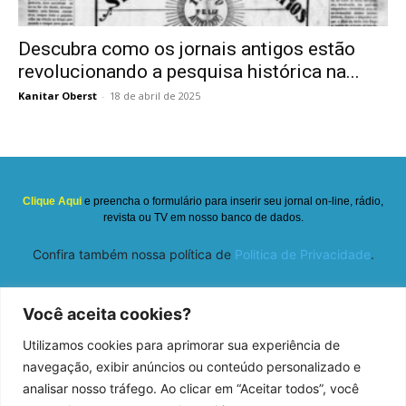
Descubra como os jornais antigos estão
revolucionando a pesquisa histórica na...
Kanitar Oberst
-
18 de abril de 2025
Clique Aqui
e preencha o formulário para inserir seu jornal on-line, rádio,
revista ou TV em nosso banco de dados.
Confira também nossa política de
Politica de Privacidade
.
Você aceita cookies?
Utilizamos cookies para aprimorar sua experiência de
navegação, exibir anúncios ou conteúdo personalizado e
analisar nosso tráfego. Ao clicar em “Aceitar todos”, você